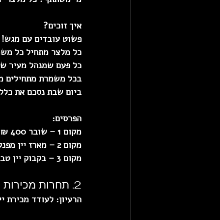
איך זוכים?
פשוט עובדים עם מגש!  
כל מלצר מתחיל כל משמרת עם 10 
כל פעם שמנהל מעיר של
בכל משמרת מתחילים מחדש מ-10, ובסופה המנהל מ
ביום שבת נסכם את כלל 
הפרסים:
מקום 1 – שובר 400 ₪ למסעדה אחרת  
מקום 2 – מארז יין מפנק  
מקום 3 – בקבוק יין טבעי וטעים
2. תחרות מכירות - ״בינגו יין״
הרעיון:
 לעודד מכירת יי