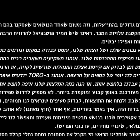
מאמינים גדולים בהתייעלות, וזה משום שאחד הנושאים שעסקנו בהם 
קטנת עלויות המכר. ראינו שיש תמיד פוטנציאל להרוויח הרבה 
ת ואפילו יבשים.
 נכונים שלנו ושל הצוות שלנו, עומס עבודה במקום וגורמים נו
נו מפיקים מההכנסות שלנו. אנחנו משקיעים משאבים רבים בהתנ
 זמן לבדוק אם קיימת אצלנו התנהלות שורשית לקויה, או הרגל
טובים שהוטמעו, שמפזרים לנו יופי של כספים על 
 עבדנו בלחפש אותו. אז 
הנה כמה המלצות שלנו איפה לחפש את
מעודכנת באופן קבוע ומוקפדת ביותר.
 לא מספיק לדרוש ספירות
בת ולנתח את התוצאות, לבדוק סעיפים שנראים לנו תמוהים, וב
בדוח הזה. איך נאמר בעדינות, אף אחד (חוץ מאתנו) לא אוהב ל
 אקטיבית שלנו בנושא תבטיח מינימום טעויות ותאפשר לנו לייע
מלאי, שינויי מחירים, עדכוני תפריט).
חשוב שנחליט מראש מי מקבל את הסחורה ומהם נהלי קבלת הסחו