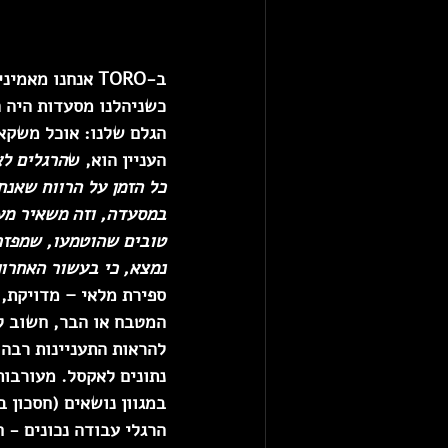
ב-TORO אנחנו 
כשניהלנו מסעדות היה ה
הגלם שלנו: אוכל משקאו
העניין הוא, ש
הרגלים לא
כל הזמן על הרווח שאנח
במסעדה, וזה משאיר מעט
נמצא, כי בעשור האחרון
ספירת מלאי – מדויקת, 
המטבח או הבר, חשוב לש
להראות התעניינות רבה 
נתונים לאקסל. 
מעורבות
במגוון נושאים
 (חסכון ב
הרגלי עבודה נכונים
 - 